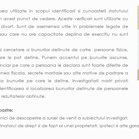
a utilizate in scopul identificarii si cunoasterii statutului
in acest punct de vedere. Aceste verificari sunt utilizate cu
de divort. Sunt de asemenea utile in problemele legate de
sau care nu are capacitate deplina de exercitiu nu sunt
si cercetare a bunurilor detinute de catre persoane fizice,
re le pot detine. Punem accentul pe bunurile ascunse,
nciar pe care o persoana le declara sunt foarte diferite de
unea fiscala, secrete maritale sau alte motive de pastrare a
bunurile pe care le detine. Investigatorii nostri privati
dentificarea si localizarea bunurilor detinute de persoanele
 rezultatelor obtinute.
oastre:
nici de descoperire a sursei de venit a subiectului investigat;
natorul de drept si de fapt al unei proprietati, ipoteci si alte garant