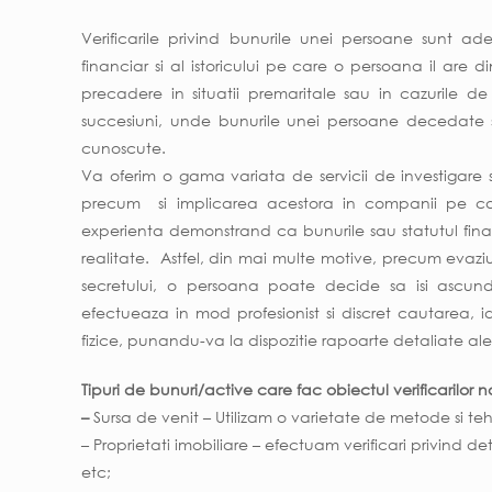
Verificarile privind bunurile unei persoane sunt adese
financiar si al istoricului pe care o persoana il are d
precadere in situatii premaritale sau in cazurile 
succesiuni, unde bunurile unei persoane decedate 
cunoscute.
Va oferim o gama variata de servicii de investigare 
precum si implicarea acestora in companii pe ca
experienta demonstrand ca bunurile sau statutul fina
realitate. Astfel, din mai multe motive, precum evazi
secretului, o persoana poate decide sa isi ascunda 
efectueaza in mod profesionist si discret cautarea, i
fizice, punandu-va la dispozitie rapoarte detaliate ale
Tipuri de bunuri/active care fac obiectul verificarilor n
–
Sursa de venit – Utilizam o varietate de metode si teh
– Proprietati imobiliare – efectuam verificari privind deti
etc;