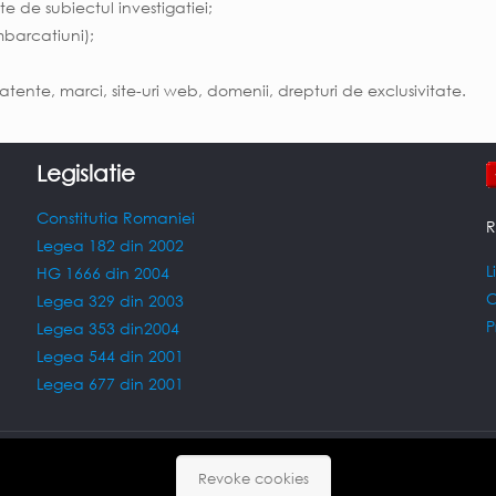
te de subiectul investigatiei;
mbarcatiuni);
tente, marci, site-uri web, domenii, drepturi de exclusivitate.
Legislatie
Constitutia Romaniei
R
Legea 182 din 2002
L
HG 1666 din 2004
C
Legea 329 din 2003
P
Legea 353 din2004
Legea 544 din 2001
Legea 677 din 2001
group
Revoke cookies